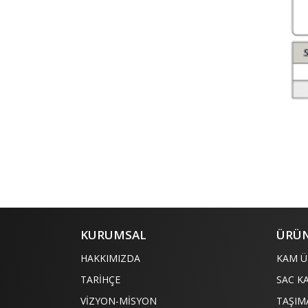
KURUMSAL
ÜRÜN
HAKKIMIZDA
KAM Ü
TARİHÇE
SAC K
VİZYON-MİSYON
TAŞIM