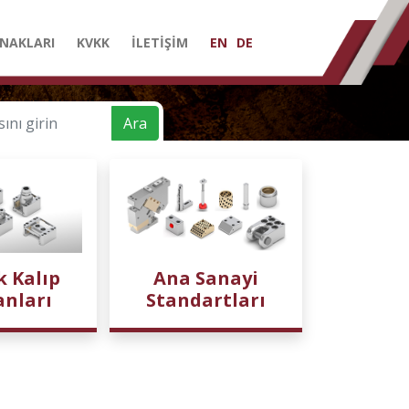
NAKLARI
KVKK
İLETİŞİM
EN
DE
Ara
k Kalıp
Ana Sanayi
anları
Standartları