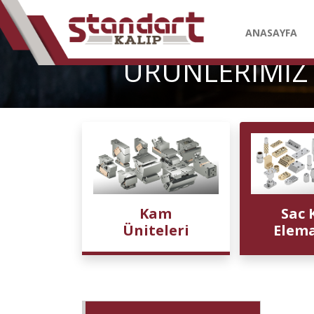
ANASAYFA
ÜRÜNLERİMİZ
Kam
Sac 
Üniteleri
Elema