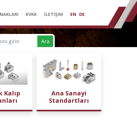
NAKLARI
KVKK
İLETİŞİM
EN
DE
Ara
k Kalıp
Ana Sanayi
anları
Standartları