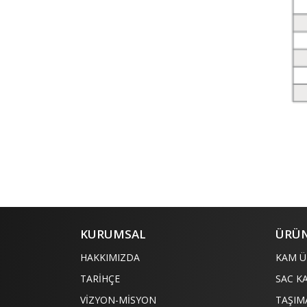
KURUMSAL
ÜRÜN
HAKKIMIZDA
KAM Ü
TARİHÇE
SAC K
VİZYON-MİSYON
TAŞIM