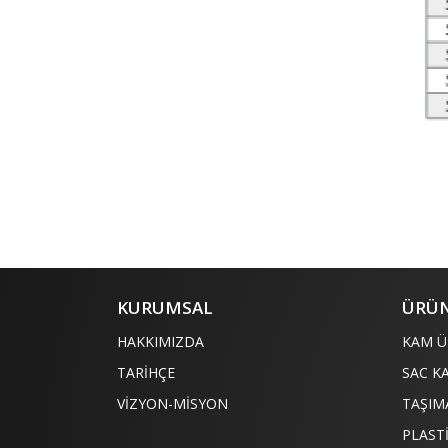
KURUMSAL
ÜRÜN
HAKKIMIZDA
KAM Ü
TARİHÇE
SAC K
VİZYON-MİSYON
TAŞIM
PLAST