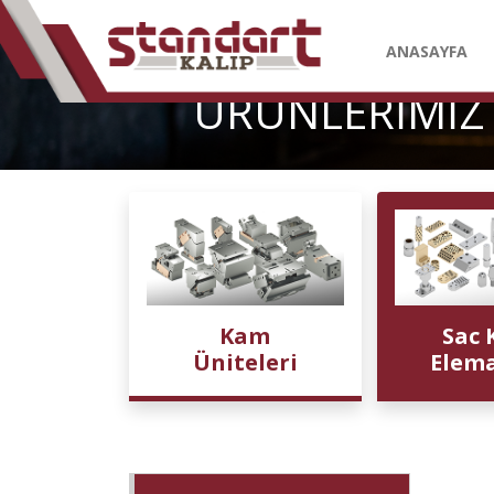
ANASAYFA
ÜRÜNLERİMİZ
Kam
Sac 
Üniteleri
Elema