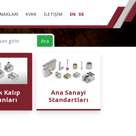
NAKLARI
KVKK
İLETİŞİM
EN
DE
Ara
k Kalıp
Ana Sanayi
anları
Standartları