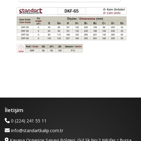
İletişim
0 (224) 241 55 11
info@standartkalip.com.tr
Kayapa Organize Sanayi Bölgesi. Gül Sk.No:2 Nilüfer / Bursa