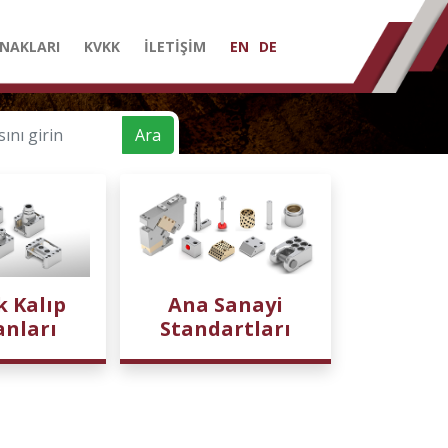
NAKLARI
KVKK
İLETİŞİM
EN
DE
Ara
k Kalıp
Ana Sanayi
anları
Standartları